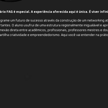
rio FAG é especial. A experiência oferecida aqui é única. É viver infin
grame um futuro de sucesso através da construção de um networking at
rtantes. O aluno usufrui de uma estrutura regionalmente inigualável e apr
exão direta entre acadêmicos, profissionais, professores mestres e do
tilha criatividade e empreendedorismo. Aqui você vai entender na práti