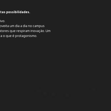
itas possibilidades.
ivo.
oveita um dia a dia no campus
utores que respiram inovação. Um
ca o que é protagonismo.